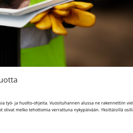
uotta
a työ- ja huolto-ohjeita. Vuosituhannen alussa ne rakennettiin vie
kot olivat melko tehottomia verrattuna nykypäivään. Yksittäisillä osil