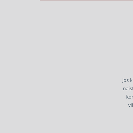
Jos k
näis
kon
vi