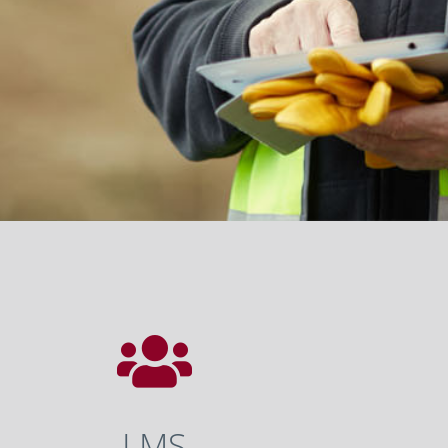

LMS