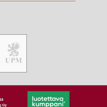
58
g Oy