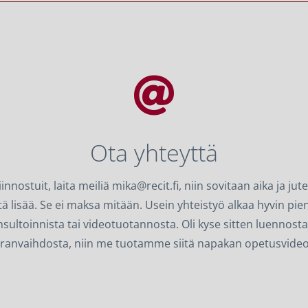

Ota yhteyttä
iinnostuit, laita meiliä
mika@recit.fi,
niin sovitaan aika ja jut
tä lisää. Se ei maksa mitään. Usein yhteistyö alkaa hyvin pie
sultoinnista tai videotuotannosta. Oli kyse sitten luennosta
iranvaihdosta, niin me tuotamme siitä napakan opetusvide