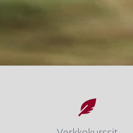

Verkkokurssit