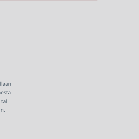
ellaan
nestä
 tai
on.