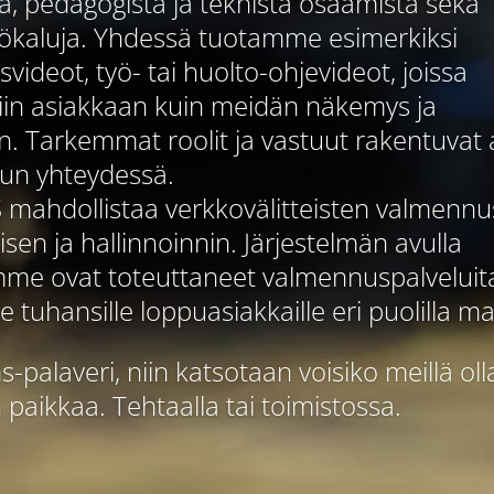
, pedagogista ja teknistä osaamista sekä
työkaluja. Yhdessä tuotamme esimerkiksi
videot, työ- tai huolto-ohjevideot, joissa
niin asiakkaan kuin meidän näkemys ja
. Tarkemmat roolit ja vastuut rakentuvat 
lun yhteydessä.
 mahdollistaa verkkovälitteisten valmennu
sen ja hallinnoinnin. Järjestelmän avulla
me ovat toteuttaneet valmennuspalveluit
 tuhansille loppuasiakkaille eri puolilla ma
-palaveri, niin katsotaan voisiko meillä oll
 paikkaa. Tehtaalla tai toimistossa.