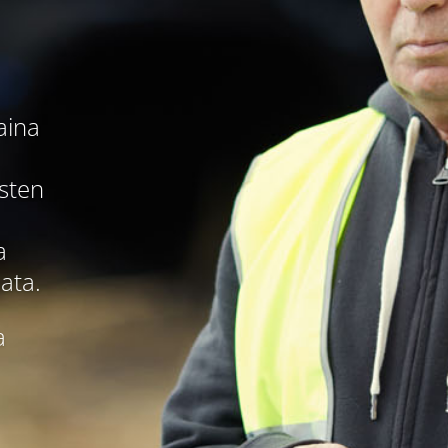
aina
sten
a
ata.
a