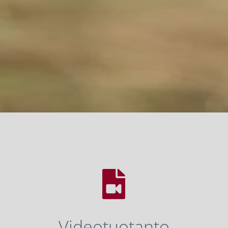

Videotuotanto