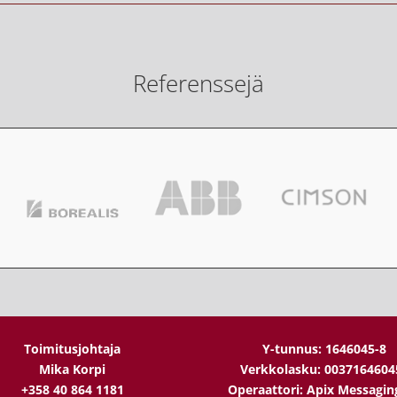
Referenssejä
Toimitusjohtaja
Y-tunnus: 1646045-8
Mika Korpi
Verkkolasku: 0037164604
+358 40 864 1181
Operaattori: Apix Messagin