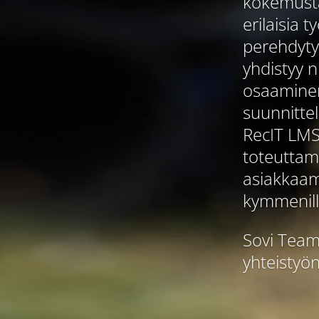
kokemusta
erilaisia 
perehdytys
yhdistyy 
osaaminen
suunnitte
RecIT LMS
toteuttami
asiakkaam
kymmenille
Sovi Teams
yhteistyön